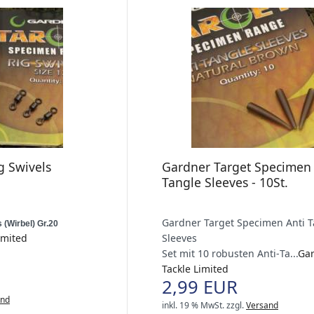
g Swivels
Gardner Target Specimen 
Tangle Sleeves - 10St.
Gardner Target Specimen Anti T
 (Wirbel) Gr.20
imited
Sleeves
Set mit 10 robusten Anti‑Ta...
Ga
Tackle Limited
2,99 EUR
and
inkl. 19 % MwSt.
zzgl.
Versand