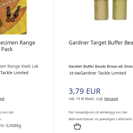
pecimen Range
Gardner Target Buffer Be
 Pack
men Range Kwik Lok
Gardner Buffer Beads Braun od. Grün
Tackle Limited
Gardner Tackle Limited
10
Stk
3,79 EUR
and
inkl. 19 % MwSt.
zzgl.
Versand
g von der
Der Gesamtpreis ist abhängig von der
n
Mehrwertsteuer im jeweiligen Lieferland.
ht:
0,008
kg