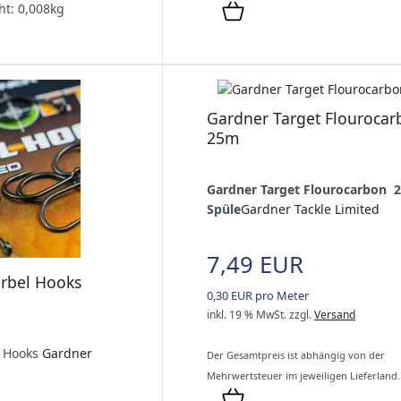
ht:
0,008
kg
Gardner Target Flourocar
25m
Gardner Target Flourocarbon 
Spüle
Gardner Tackle Limited
7,49 EUR
arbel Hooks
0,30 EUR pro Meter
inkl. 19 % MwSt.
zzgl.
Versand
l Hooks
Gardner
Der Gesamtpreis ist abhängig von der
Mehrwertsteuer im jeweiligen Lieferland.