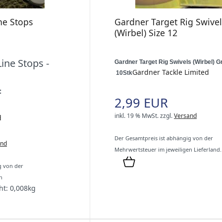
ne Stops
Gardner Target Rig Swivel
(Wirbel) Size 12
ine Stops -
Gardner Target Rig Swivels (Wirbel) G
Gardner Tackle Limited
10Stk
:
2,99 EUR
inkl. 19 % MwSt.
zzgl.
Versand
d
Der Gesamtpreis ist abhängig von der
and
Mehrwertsteuer im jeweiligen Lieferland.
g von der
n
ht:
0,008
kg