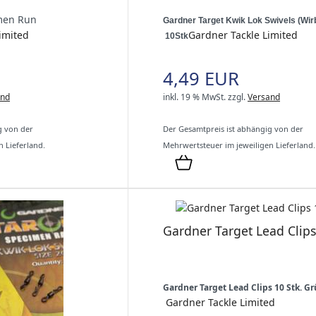
men Run
Gardner Target Kwik Lok Swivels (Wirb
imited
Gardner Tackle Limited
10Stk
4,49 EUR
and
inkl. 19 % MwSt.
zzgl.
Versand
g von der
Der Gesamtpreis ist abhängig von der
 Lieferland.
Mehrwertsteuer im jeweiligen Lieferland.
Gardner Target Lead Clips
Gardner Target Lead Clips 10 Stk. G
Gardner Tackle Limited