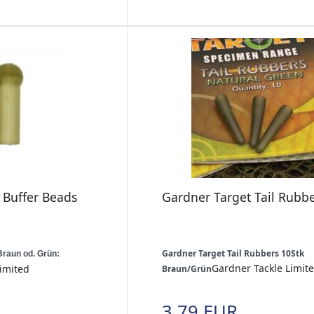
 Buffer Beads
Gardner Target Tail Rubb
Gardner Target Tail Rubbers 10Stk
raun od. Grün:
Gardner Tackle Limit
imited
Braun/Grün
3,79 EUR