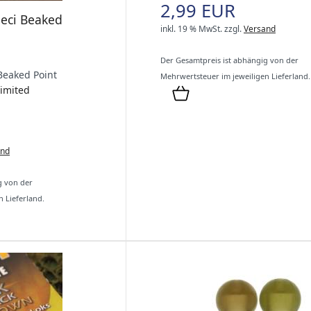
2,99 EUR
peci Beaked
inkl. 19 % MwSt.
zzgl.
Versand
Der Gesamtpreis ist abhängig von der
Beaked Point
Mehrwertsteuer im jeweiligen Lieferland.
Limited
and
g von der
 Lieferland.