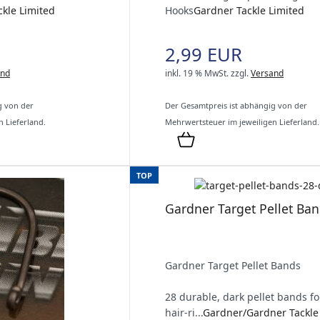
kle Limited
Hooks
Gardner Tackle Limited
2,99 EUR
and
inkl. 19 % MwSt.
zzgl.
Versand
g von der
Der Gesamtpreis ist abhängig von der
 Lieferland.
Mehrwertsteuer im jeweiligen Lieferland.
TOP
Gardner Target Pellet Ba
Gardner Target Pellet Bands
28 durable, dark pellet bands fo
hair‑ri...
Gardner/Gardner Tackle