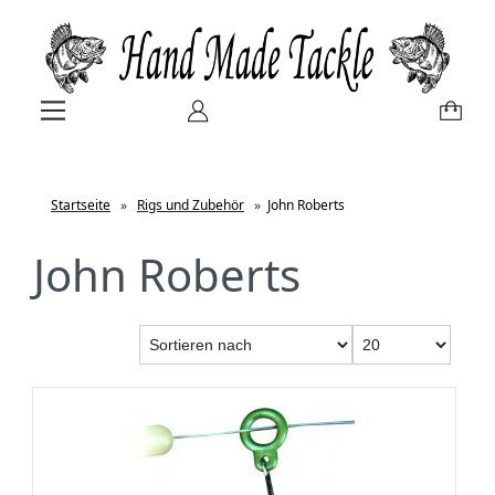
Startseite
»
Rigs und Zubehör
»
John Roberts
John Roberts