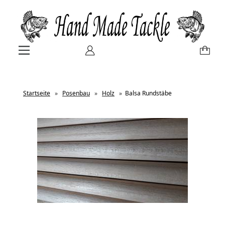
Startseite
»
Posenbau
»
Holz
»
Balsa Rundstäbe