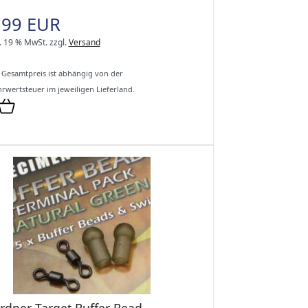
,99 EUR
l. 19 % MwSt.
zzgl.
Versand
 Gesamtpreis ist abhängig von der
rwertsteuer im jeweiligen Lieferland.
rdner Target Buffer Bead