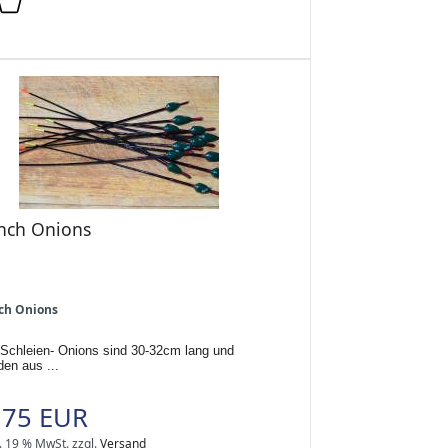
nch Onions
ch Onions
 Schleien- Onions sind 30-32cm lang und
en aus ...
,75 EUR
l. 19 % MwSt.
zzgl.
Versand