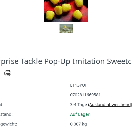
rprise Tackle Pop-Up Imitation Sweet
ET13YUF
0702811669581
t:
3-4 Tage
(Ausland abweichend)
stand:
Auf Lager
gewicht:
0,007
kg