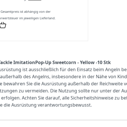
 Gesamtpreis ist abhängig von der
rwertsteuer im jeweiligen Lieferland.
Tackle ImitationPop-Up Sweetcorn - Yellow -10 Stk
srüstung ist ausschließlich für den Einsatz beim Angeln be
ußerhalb des Angelns, insbesondere in der Nähe von Kinder
tte bewahren Sie die Ausrüstung außerhalb der Reichweite 
tzungen zu vermeiden. Die Nutzung sollte nur unter der Au
rfolgen. Achten Sie darauf, alle Sicherheitshinweise zu b
e die Ausrüstung verantwortungsbewusst.