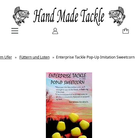
m Ufer
»
Füttern und Loten
»
Enterprise Tackle Pop-Up Imitation Sweetcorn