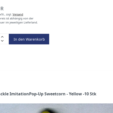
UR
wSt.,
zzgl.
Versand
eis ist abhängig von der
er im jeweiligen Lieferland.
In den Warenkorb
ackle ImitationPop-Up Sweetcorn - Yellow -10 Stk