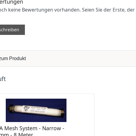
ertungen
och keine Bewertungen vorhanden. Seien Sie der Erste, der
schreiben
 zum Produkt
ft
A Mesh System - Narrow -
mm - 8 Meter