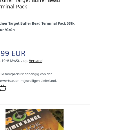
rminal Pack
dner Target Buffer Bead Terminal Pack 5Stk.
un/Grün
,99 EUR
l. 19 % MwSt.
zzgl.
Versand
 Gesamtpreis ist abhängig von der
rwertsteuer im jeweiligen Lieferland.